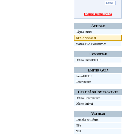
Esqueci minha senha
Acessar
Página Inicial
NFS-e Nacional
Manuais/Leis/Webservice
Consultar
Débito Imóvel/IPTU
Emitir Guia
Imóvel/IPTU
Contribuinte
Certidão/Comprovante
Débito Contribuinte
Débito Imóvel
Validar
Certidão de Débito
NFe
NFA