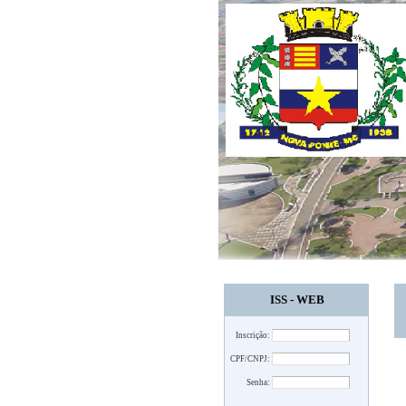
ISS - WEB
Inscrição:
CPF/CNPJ:
Senha: